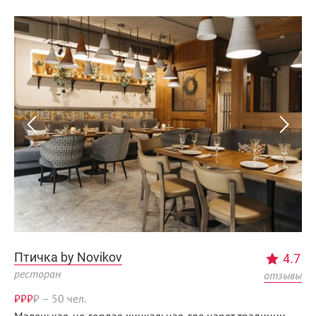
Птичка by Novikov
4.7
ресторан
отзывы
₽₽₽
₽
–
50 чел.