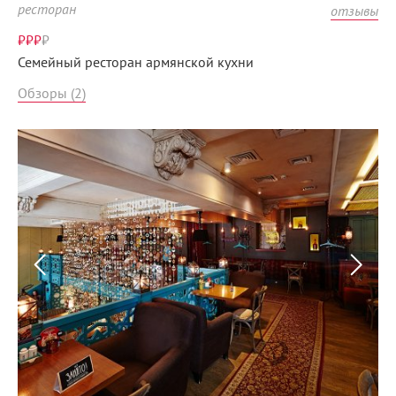
ресторан
отзывы
₽₽₽
₽
Семейный ресторан армянской кухни
Обзоры (2)