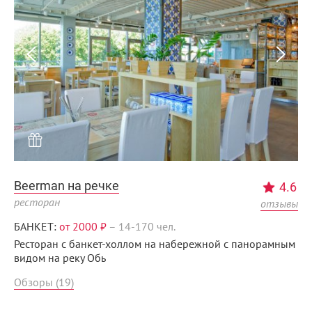
Menunsk.ru
Beerman на речке
4.6
ресторан
отзывы
БАНКЕТ:
от 2000 ₽
–
14-170 чел.
Ресторан с банкет-холлом на набережной с панорамным
видом на реку Обь
Обзоры (19)