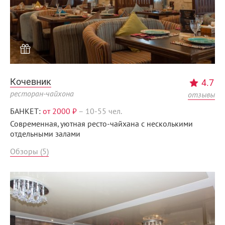
Кочевник
4.7
ресторан-чайхона
отзывы
БАНКЕТ:
от 2000 ₽
–
10-55 чел.
Современная, уютная ресто-чайхана с несколькими
отдельными залами
Обзоры (5)