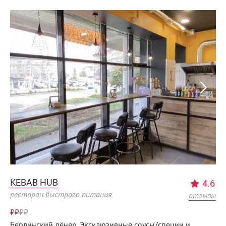
KEBAB HUB
4.6
ресторан быстрого питания
отзывы
₽₽
₽
₽
Берлинский дёнер. Эксклюзивные соусы/специи и