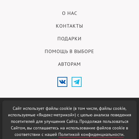
О НАС
КОНТАКТЫ
ПОДАРКИ
ПОМОЩЬ В ВЫБОРЕ
АВТОРАМ
Сайт использует файлы cookie (в том числе, файлы cookie,
18+
© 2026 Меню Новосибирска.
используемые «Яндекс-метрикой») с целью анализа поведения
посетителей для улучшения Сайта. Продолжая пользоваться
Использование материалов возможно при наличии активной
Сайтом, вы соглашаетесь на использование файлов cookie в
гиперссылки на сайт
Меню Новосибирска
.
соответствии с нашей
Политикой конфиденциальности
.
Политика в отношении
обработки персональных данных
.