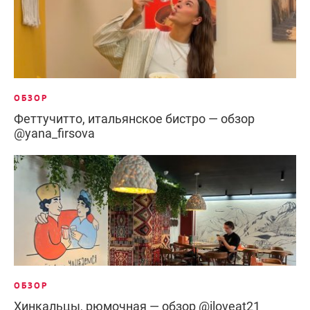
ОБЗОР
Феттучитто, итальянское бистро — обзор
@yana_firsova
ОБЗОР
Хинкальцы, рюмочная — обзор @iloveat21