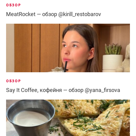
ОБЗОР
MeatRocket — обзор @kirill_restobarov
ОБЗОР
Say It Coffee, кофейня — обзор @yana_firsova