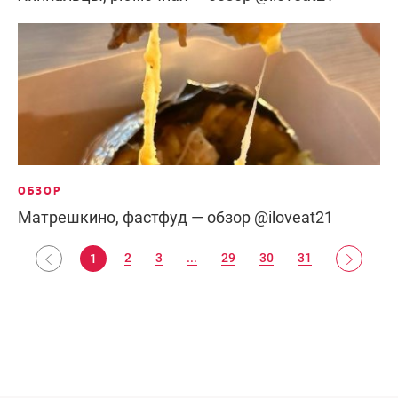
ОБЗОР
Матрешкино, фастфуд — обзор @iloveat21
2
3
...
29
30
31
1