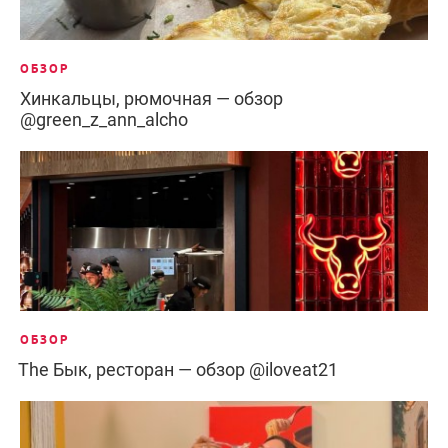
ОБЗОР
Хинкальцы, рюмочная — обзор
@green_z_ann_alcho
ОБЗОР
The Бык, ресторан — обзор @iloveat21