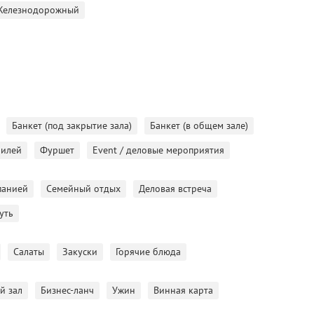
Железнодорожный
00 000 руб.
Банкет (под закрытие зала)
Банкет (в общем зале)
билей
Фуршет
Event / деловые мероприятия
 при бронировании.)
панией
Семейный отдых
Деловая встреча
уть
о формату: семейные праздники, деловые ужины, камерные
Салаты
Закуски
Горячие блюда
айоне тихого центра. Заведение расположено в
й зал
Бизнес-ланч
Ужин
Винная карта
кой 15.