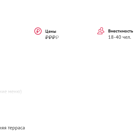
Вместимость
Цены
₽₽₽
₽
18-40 чел.
ание меню)
тняя терраса