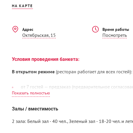
НА КАРТЕ
Адрес
Время работы
Октябрьская, 15
Посмотреть
Условия проведения банкета:
В открытом режиме
(ресторан работает для всех гостей):
от 7 гостей — предзаказ (предварительное согласов
средний чек: 2 000–2 500 руб./гость
сервисный сбор: 10%
Залы / вместимость
2 зала: Белый зал - 40 чел., Зеленый зал - 18-20 чел. и ле
Под закрытие зала/всего ресторана: