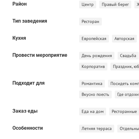
Район
Центр
Правый берег
Минимальная сумма по залам:
Тип заведения
Ресторан
Зелёный зал — 50 000 руб.
Белый зал — 200 000 руб.
Кухня
Европейская
Авторская
Аренда пространства без кухни (по согласованию): 2
Провести мероприятие
День рождения
Свадьба
Корпоратив
Праздник, ю
(Точные условия по времени и составу меню согласуются
Подходит для
Романтика
Посидеть ком
Вкусно поесть
Где отдохн
Авторская кухня и сильная команда сервиса. Гибкость п
свадьбы.
Заказ еды
Еда на дом
Ресторанные
Garden — ресторан авторской кухни в Новосибирске в р
Особенности
Летняя терраса
Отдельны
историческом доме К. П. Бузолина (1910) на ул. Октябрьс