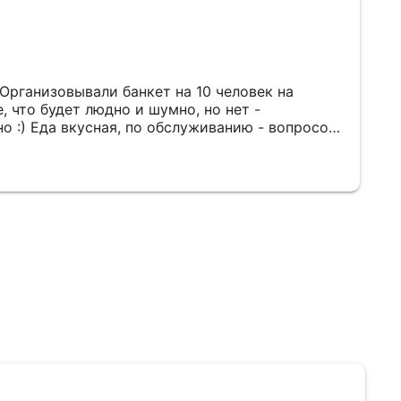
 Организовывали банкет на 10 человек на
 что будет людно и шумно, но нет -
о :) Еда вкусная, по обслуживанию - вопросов
нужно. Единственное, что отметили большинство
 "прокачать" вам и было бы топ :) А так -
придём еще!