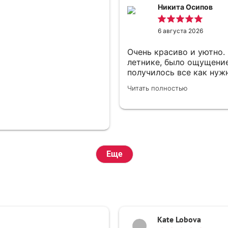
Никита Осипов
6 августа 2026
Очень красиво и уютно.
летнике, было ощущение,
получилось все как нужн
нет, все быстро и как 
Читать полностью
гостей - чай, вот его бы
спасибо, понравилось, 
Еще
Kate Lobova