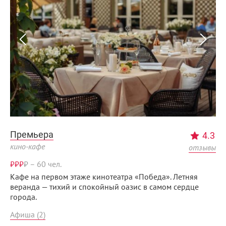
Премьера
4.3
кино-кафе
отзывы
₽₽₽
₽
–
60 чел.
Кафе на первом этаже кинотеатра «Победа». Летняя
веранда — тихий и спокойный оазис в самом сердце
города.
Афиша (2)