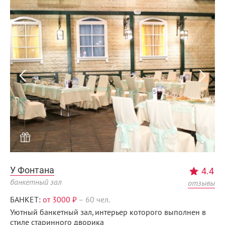
Menunsk.ru
У Фонтана
4.4
банкетный зал
отзывы
БАНКЕТ:
от 3000 ₽
–
60 чел.
Уютный банкетный зал, интерьер которого выполнен в
стиле старинного дворика