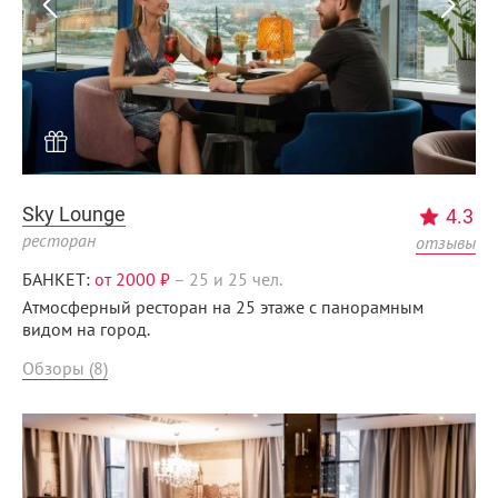
Menunsk.ru
Sky Lounge
4.3
ресторан
отзывы
БАНКЕТ:
от 2000 ₽
–
25 и 25 чел.
Атмосферный ресторан на 25 этаже с панорамным
видом на город.
Обзоры (8)
Menunsk.ru