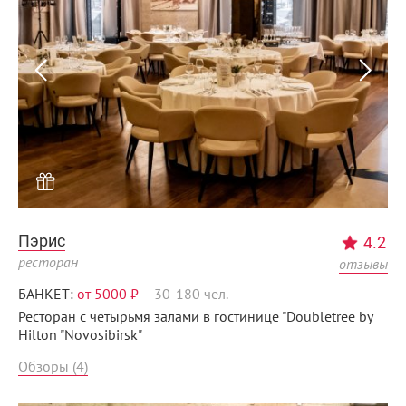
Пэрис
4.2
ресторан
отзывы
БАНКЕТ:
от 5000 ₽
–
30-180 чел.
Ресторан с четырьмя залами в гостинице "Doubletree by
Hilton "Novosibirsk"
Обзоры (4)