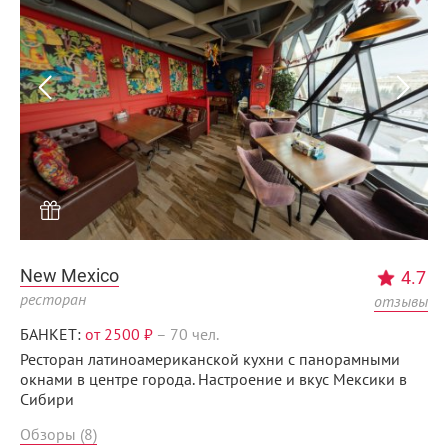
New Mexico
4.7
ресторан
отзывы
БАНКЕТ:
от 2500 ₽
–
70 чел.
Ресторан латиноамериканской кухни с панорамными
окнами в центре города. Настроение и вкус Мексики в
Сибири
Обзоры (8)