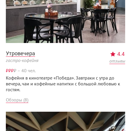
Утровечера
4.4
гастро-кофейня
отзывы
₽₽₽
₽
–
40 чел.
Кофейня в кинотеатре «Победа». Завтраки с утра до
вечера, чаи и кофейные напитки с большой любовью к
гостям.
Обзоры (8)