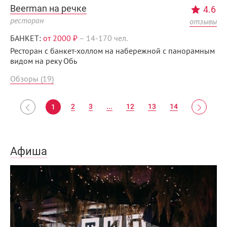
Beerman на речке
4.6
ресторан
отзывы
БАНКЕТ:
от 2000 ₽
–
14-170 чел.
Ресторан с банкет-холлом на набережной с панорамным
видом на реку Обь
Обзоры (19)
2
3
...
12
13
14
1
Афиша