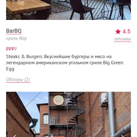
BarBQ
4.5
гриль-бар
отзывы
₽₽₽
₽
Steaks & Burgers. Вкуснейшие бургеры и мясо на
легендарном американском угольном гриле Big Green
Egg
Обзоры (2)