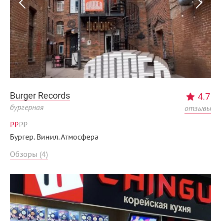
Burger Records
4.7
бургерная
отзывы
₽₽
₽
₽
Бургер. Винил. Атмосфера
Обзоры (4)