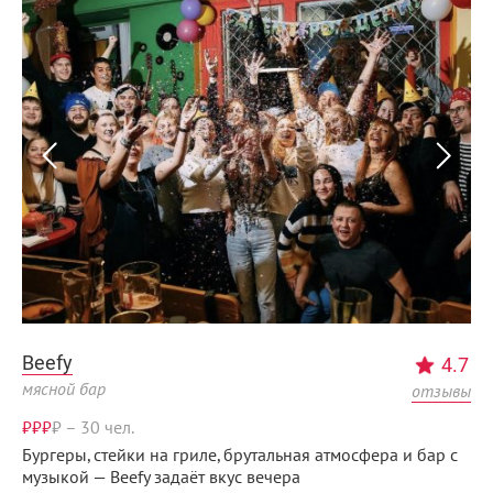
Beefy
4.7
мясной бар
отзывы
₽₽₽
₽
–
30 чел.
Бургеры, стейки на гриле, брутальная атмосфера и бар с
музыкой — Beefy задаёт вкус вечера