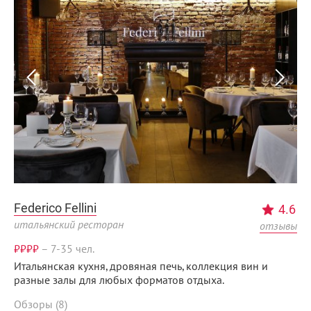
Federico Fellini
4.6
итальянский ресторан
отзывы
₽₽₽₽
–
7-35 чел.
Итальянская кухня, дровяная печь, коллекция вин и
разные залы для любых форматов отдыха.
Обзоры (8)