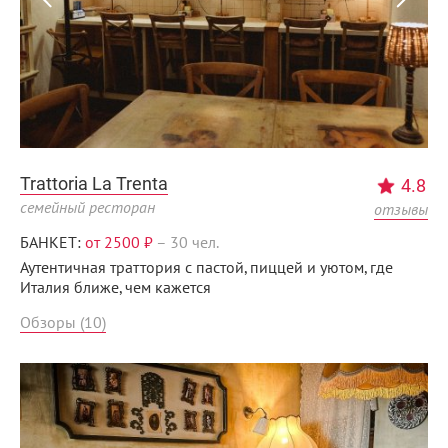
Trattoria La Trenta
4.8
семейный ресторан
отзывы
БАНКЕТ:
от 2500 ₽
–
30 чел.
Аутентичная траттория с пастой, пиццей и уютом, где
Италия ближе, чем кажется
Обзоры (10)