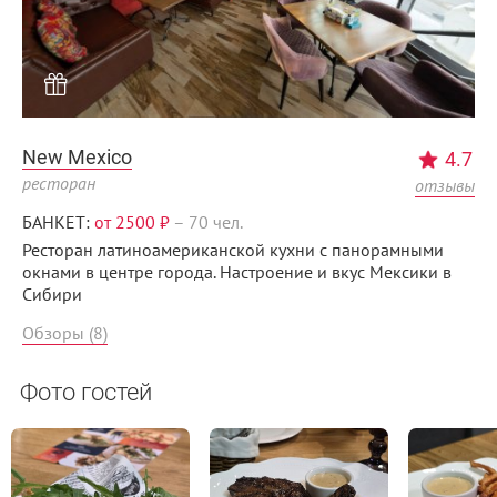
New Mexico
4.7
ресторан
отзывы
БАНКЕТ:
от 2500 ₽
–
70 чел.
Ресторан латиноамериканской кухни с панорамными
окнами в центре города. Настроение и вкус Мексики в
Сибири
Обзоры (8)
Фото гостей