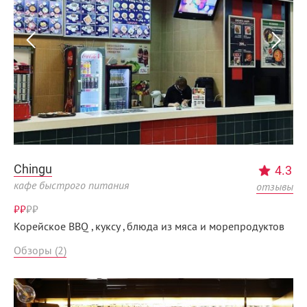
Chingu
4.3
кафе быстрого питания
отзывы
₽₽
₽
₽
Корейское BBQ , куксу , блюда из мяса и морепродуктов
Обзоры (2)