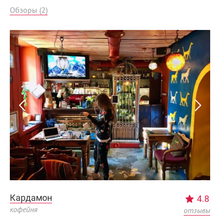
Обзоры (2)
Кардамон
4.8
кофейня
отзывы