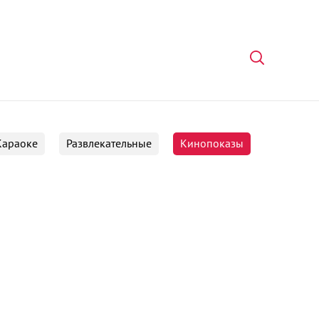
Караоке
Развлекательные
Кинопоказы
е