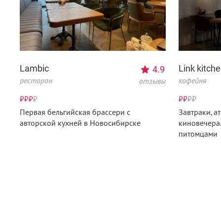
Lambic
Link kitch
4.9
ресторан
кофейня
отзывы
₽₽₽
₽
₽₽
₽
₽
Первая бельгийская брассери с
Завтраки, 
авторской кухней в Новосибирске
киновечера.
питомцами