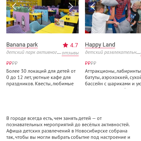
Banana park
Happy Land
4.7
детский парк активного отдыха
детский развлекательный центр
отзывы
₽₽
₽
₽
₽₽
₽
₽
Более 30 локаций для детей от
Аттракционы, лабиринты
0 до 12 лет, уютные кафе для
батуты, аэрохоккей, сухо
праздников. Квесты, любимые
бассейн с шариками и у
герои и тематические
зона для малышей.
праздники.
В городе всегда есть, чем занять детей — от
познавательных мероприятий до весёлых активностей.
Афиша детских развлечений в Новосибирске собрана
так, чтобы вы могли выбрать событие под настроение и