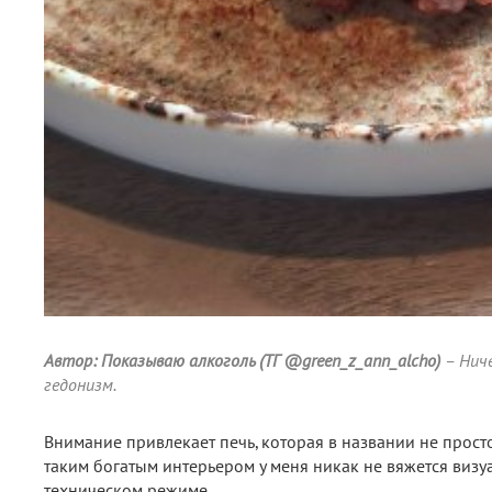
Автор: Показываю алкоголь (ТГ @green_z_ann_alcho)
– Ниче
гедонизм.
Внимание привлекает печь, которая в названии не просто т
таким богатым интерьером у меня никак не вяжется визу
техническом режиме