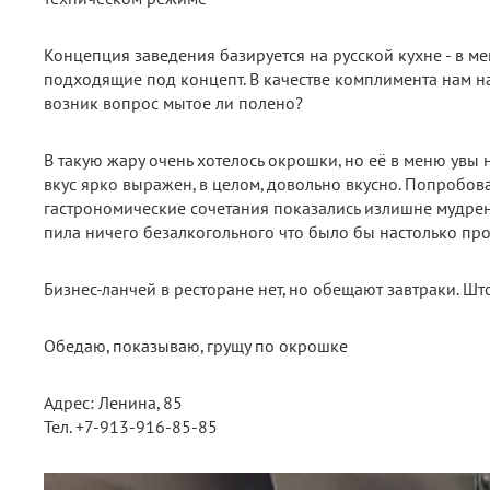
Концепция заведения базируется на русской кухне - в ме
подходящие под концепт. В качестве комплимента нам на
возник вопрос мытое ли полено?
В такую жару очень хотелось окрошки, но её в меню увы н
вкус ярко выражен, в целом, довольно вкусно. Попробова
гастрономические сочетания показались излишне мудрены
пила ничего безалкогольного что было бы настолько пр
Бизнес-ланчей в ресторане нет, но обещают завтраки. Што
Обедаю, показываю, грущу по окрошке
Адрес: Ленина, 85
Тел. +7-913-916-85-85