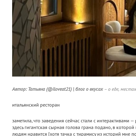
Автор: Татьяна (@iloveat21) | блог о вкусах
– о еде, места
итальянский ресторан
заметила, что заведения сейчас стали с интерактивами — р
здесь гигантская сырная голова грана подано, в которой 
людям нравится [хотя тачка с тирамису из историй мне п