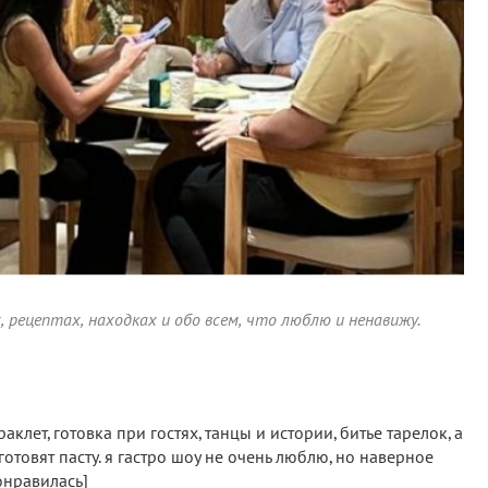
х, рецептах, находках и обо всем, что люблю и ненавижу.
аклет, готовка при гостях, танцы и истории, битье тарелок, а
готовят пасту. я гастро шоу не очень люблю, но наверное
онравилась]