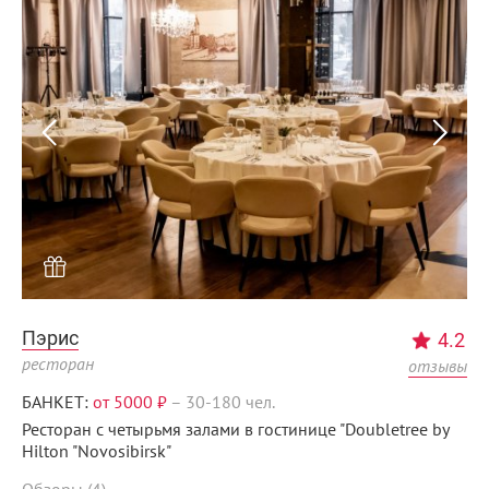
Пэрис
4.2
ресторан
отзывы
БАНКЕТ:
от 5000 ₽
–
30-180 чел.
Ресторан с четырьмя залами в гостинице "Doubletree by
Hilton "Novosibirsk"