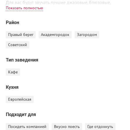
Для вас будут звучать лучшие джазовые, блюзовые,
эстрадные и классические композиции в исполнении
лучших музыкантов нашего города.
Район
Согласитесь, звучит заманчиво: сбежать от городской
суеты и послушать джаз или блюз под соснами.
Правый берег
Академгородок
Загородом
Советский
Тип заведения
Кафе
Кухня
Европейская
Подходит для
Посидеть компанией
Вкусно поесть
Где отдохнуть