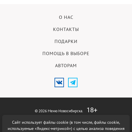
О НАС
КОНТАКТЫ
ПОДАРКИ
ПОМОЩЬ В ВЫБОРЕ
АВТОРАМ
18+
© 2026 Меню Новосибирска.
Сайт использует файлы cookie (в том числе, файлы cookie,
Использование материалов возможно при наличии активной
гиперссылки на сайт
Меню Новосибирска
.
используемые «Яндекс-метрикой») с целью анализа поведения