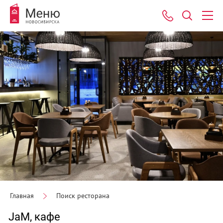
Главная
Поиск ресторана
JaM, кафе