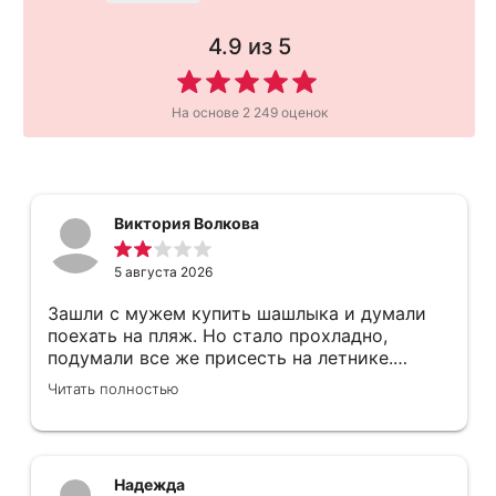
4.9
из 5
На основе
2 249
оценок
Виктория Волкова
5 августа 2026
Зашли с мужем купить шашлыка и думали
поехать на пляж. Но стало прохладно,
подумали все же присесть на летнике.
Узнали можем ли мы туда сесть, нам
Читать полностью
сказали да. В итоге к нам подошла женщина
со словами «не, ребят, так не пойдёт, у нас
здесь люди с приборами едят» Мы все
понимаем, но персонал уважительно
Надежда
разговаривать не учили? Осадок не