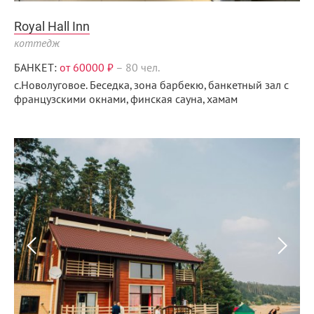
Royal Hall Inn
коттедж
БАНКЕТ:
от 60000 ₽
–
80 чел.
с.Новолуговое. Беседка, зона барбекю, банкетный зал с
французскими окнами, финская сауна, хамам
Menunsk.ru