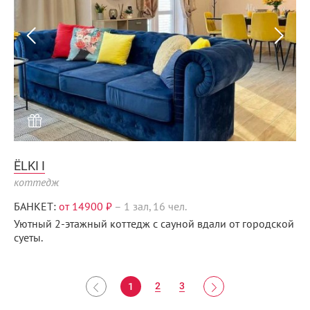
ЁLKI I
коттедж
БАНКЕТ:
от 14900 ₽
–
1 зал, 16 чел.
Уютный 2-этажный коттедж с сауной вдали от городской
суеты.
2
3
1