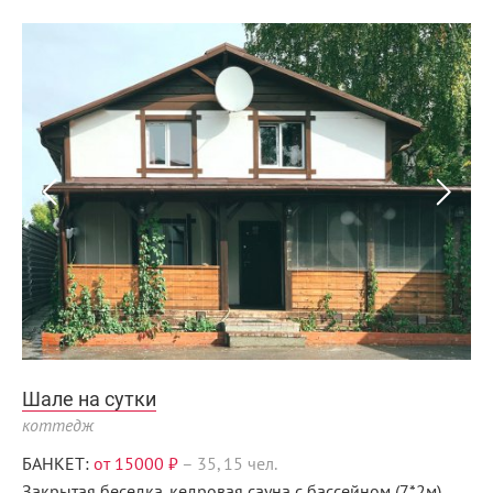
Шале на сутки
коттедж
БАНКЕТ:
от 15000 ₽
–
35, 15 чел.
Закрытая беседка, кедровая сауна с бассейном (7*2м),