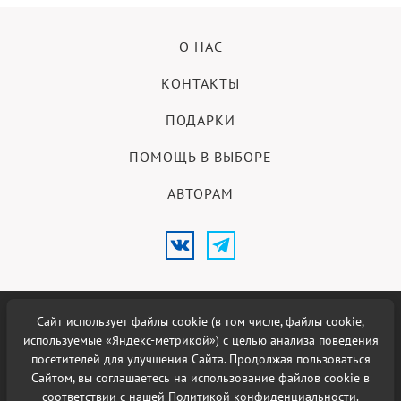
О НАС
КОНТАКТЫ
ПОДАРКИ
ПОМОЩЬ В ВЫБОРЕ
АВТОРАМ
Сайт использует файлы cookie (в том числе, файлы cookie,
18+
© 2026 Меню Новосибирска.
используемые «Яндекс-метрикой») с целью анализа поведения
посетителей для улучшения Сайта. Продолжая пользоваться
Использование материалов возможно при наличии активной
Сайтом, вы соглашаетесь на использование файлов cookie в
гиперссылки на сайт
Меню Новосибирска
.
соответствии с нашей
Политикой конфиденциальности
.
Политика в отношении
обработки персональных данных
.