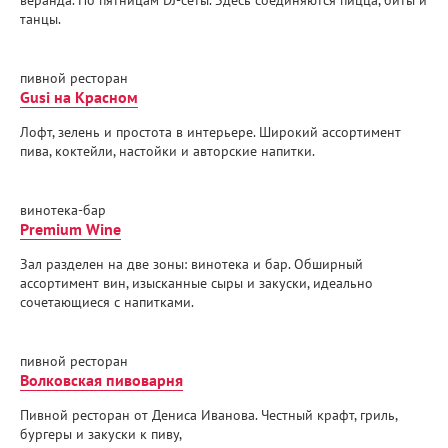
веранда. По пятницам DJ-сеты. Здесь соединяются пицца, биты и
танцы.
пивной ресторан
Gusi на Красном
Лофт, зелень и простота в интерьере. Широкий ассортимент
пива, коктейли, настойки и авторские напитки.
винотека-бар
Premium Wine
Зал разделен на две зоны: винотека и бар. Обширный
ассортимент вин, изысканные сыры и закуски, идеально
сочетающиеся с напитками.
пивной ресторан
Волковская пивоварня
Пивной ресторан от Дениса Иванова. Честный крафт, гриль,
бургеры и закуски к пиву,