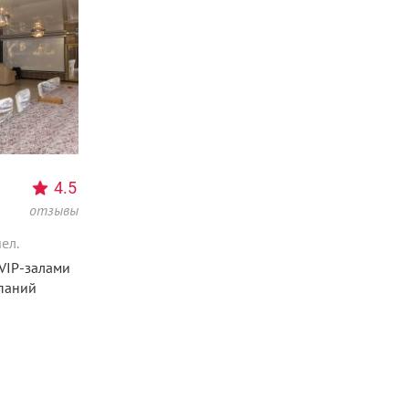
4.5
отзывы
ел.
VIP-залами
паний