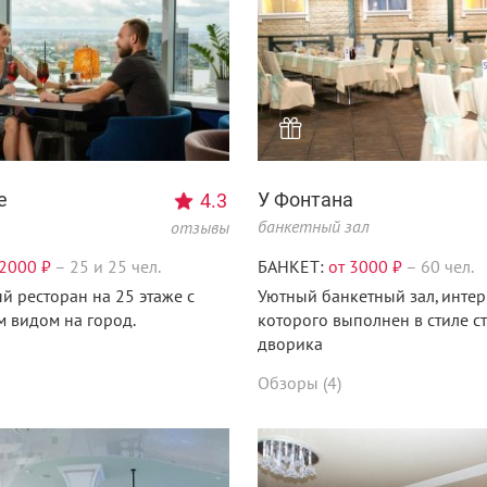
Menunsk.ru
Menuns
e
У Фонтана
4.3
банкетный зал
отзывы
 2000 ₽
–
25 и 25 чел.
БАНКЕТ:
от 3000 ₽
–
60 чел.
й ресторан на 25 этаже с
Уютный банкетный зал, интер
 видом на город.
которого выполнен в стиле с
дворика
Menunsk.ru
Обзоры (4)