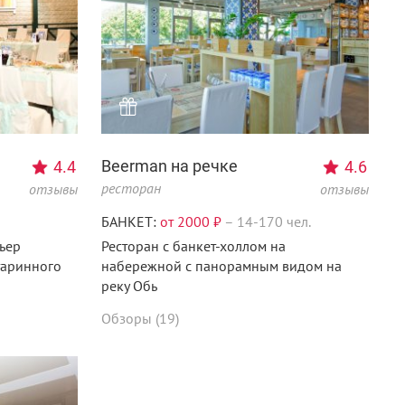
k.ru
Beerman на речке
4.4
4.6
ресторан
отзывы
отзывы
БАНКЕТ:
от 2000 ₽
–
14-170 чел.
ьер
Ресторан с банкет-холлом на
таринного
набережной с панорамным видом на
реку Обь
Обзоры (19)