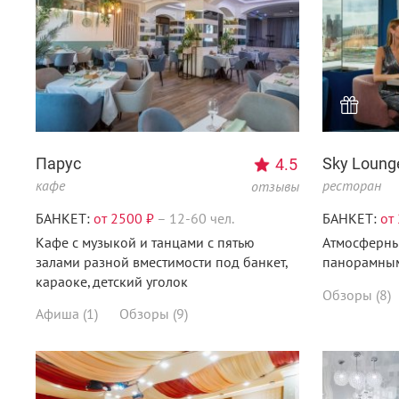
Парус
Sky Loung
4.5
кафе
ресторан
отзывы
БАНКЕТ:
от 2500 ₽
–
12-60 чел.
БАНКЕТ:
от
Кафе с музыкой и танцами с пятью
Атмосферны
залами разной вместимости под банкет,
панорамным
караоке, детский уголок
Обзоры (8)
Афиша (1)
Обзоры (9)
Menunsk.ru