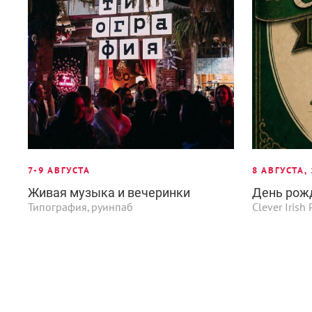
7-9 АВГУСТА
8 АВГУСТА,
Живая музыка и вечеринки
День рож
Типография, руинпаб
Clever Iris