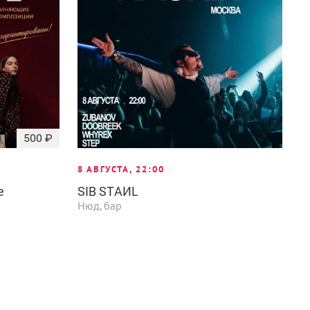
500 ₽
8 АВГУСТА, 22:00
е
SIB STАИL
Нюд, бар