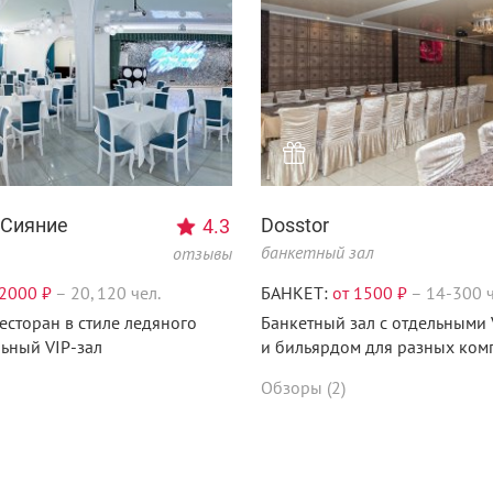
 Сияние
Dosstor
4.3
банкетный зал
отзывы
 2000 ₽
–
20, 120 чел.
БАНКЕТ:
от 1500 ₽
–
14-300 ч
есторан в стиле ледяного
Банкетный зал с отдельными 
льный VIP-зал
и бильярдом для разных ком
Обзоры (2)