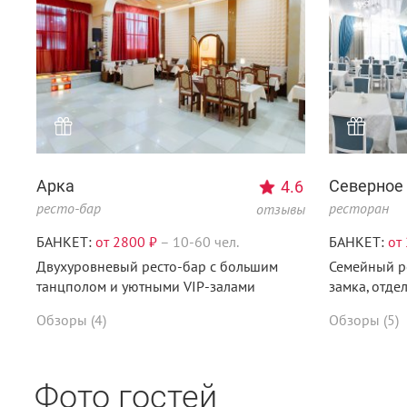
Арка
Северное
4.6
ресто-бар
ресторан
отзывы
БАНКЕТ:
от 2800 ₽
–
10-60 чел.
БАНКЕТ:
от
Двухуровневый ресто-бар с большим
Семейный р
танцполом и уютными VIP-залами
замка, отде
Обзоры (4)
Обзоры (5)
Фото гостей