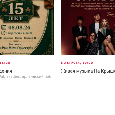
 16:00
8 АВГУСТА, 19:00
дения
Живая музыка На Крыш
h Pub akadem, ирландский паб