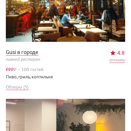
Gusi в городе
4.8
пивной ресторан
отзывы
₽₽₽
₽
–
100 гостей
Пиво, гриль, коптильня
Обзоры (5)