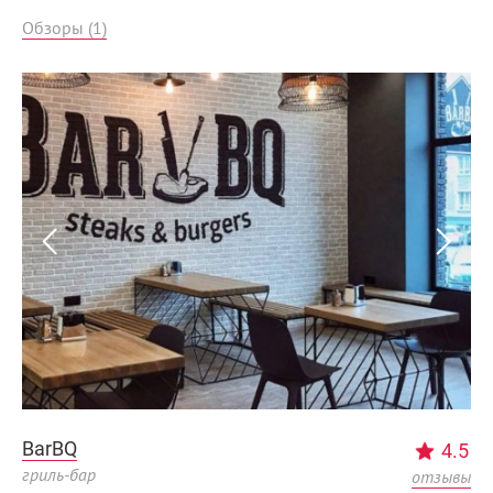
Обзоры (1)
BarBQ
4.5
гриль-бар
отзывы