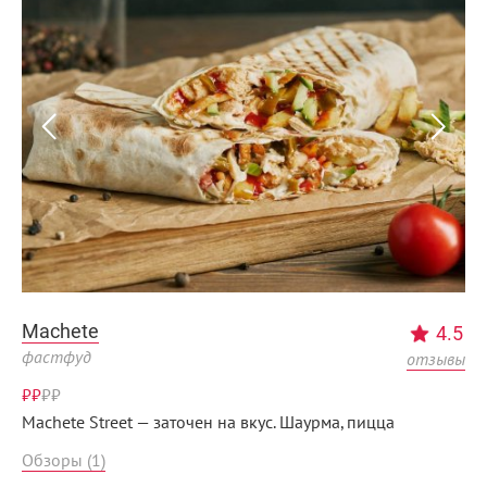
Machete
4.5
фастфуд
отзывы
₽₽
₽
₽
Machete Street — заточен на вкус. Шаурма, пицца
Обзоры (1)