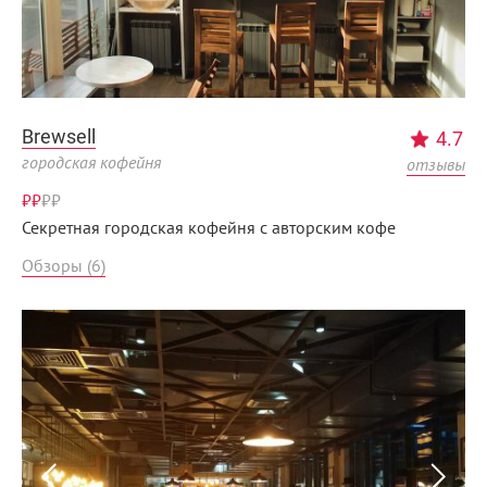
Brewsell
4.7
городская кофейня
отзывы
₽₽
₽
₽
Секретная городская кофейня с авторским кофе
Обзоры (6)