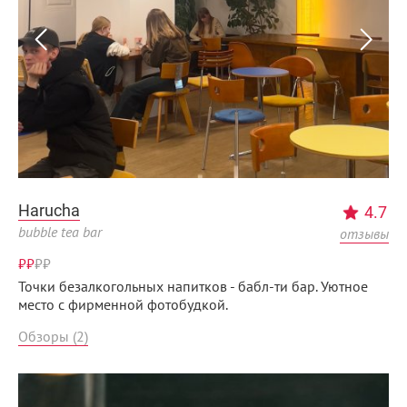
Harucha
4.7
bubble tea bar
отзывы
₽₽
₽
₽
Точки безалкогольных напитков - бабл-ти бар. Уютное
место с фирменной фотобудкой.
Обзоры (2)