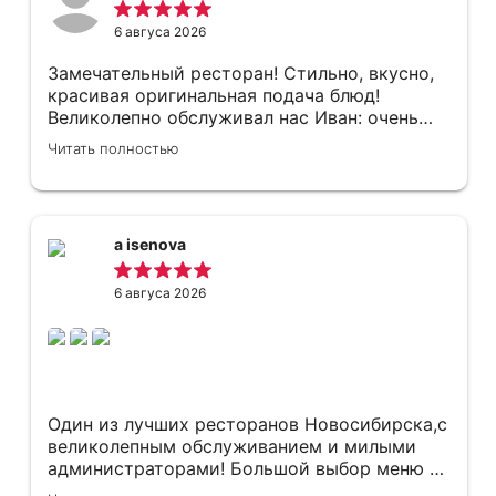
6 авгуса 2026
Замечательный ресторан! Стильно, вкусно,
красивая оригинальная подача блюд!
Великолепно обслуживал нас Иван: очень
предусмотрительно, быстро и аккуратно!
Читать полностью
Начался ливень, на летник очень быстро
предложили и принесли гостям пледы!
Успехов, держите марку!!!
a isenova
6 авгуса 2026
Один из лучших ресторанов Новосибирска,с
великолепным обслуживанием и милыми
администраторами! Большой выбор меню и
безумно вкусно,спасибо,Sabai за прекрасный