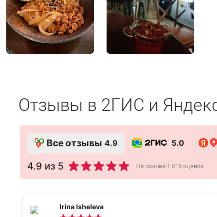
Отзывы в 2ГИС и Яндек
Все отзывы
4.9
5.0
4.9
из 5
На основе
1 018
оценок
Irina Isheleva