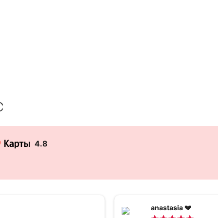
с
4.8
anastasia 💔