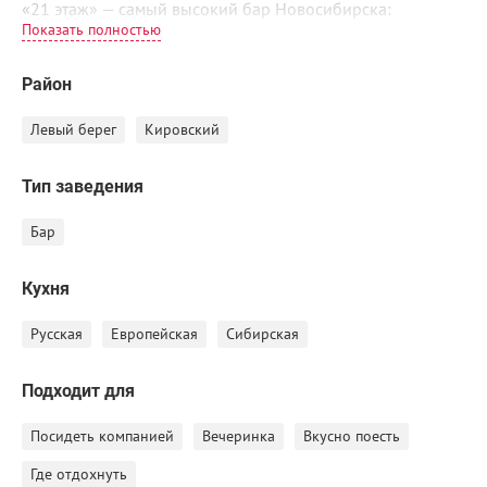
«21 этаж» — самый высокий бар Новосибирска:
Роскошные виды на вечерний город.
Район
Популярные саундтреки и DJ-сеты.
Панорамная крыша с обзором 360 градусов и
Левый берег
Кировский
сочными коктейлями для вашего красивого вечера.
Авторские коктейли по мотивам «Великого Гетсби».
Тип заведения
Бар
Кухня
Русская
Европейская
Сибирская
Подходит для
Посидеть компанией
Вечеринка
Вкусно поесть
Где отдохнуть