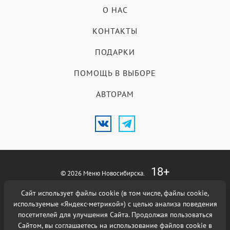
О НАС
КОНТАКТЫ
ПОДАРКИ
ПОМОЩЬ В ВЫБОРЕ
АВТОРАМ
18+
© 2026 Меню Новосибирска.
Сайт использует файлы cookie (в том числе, файлы cookie,
Использование материалов возможно при наличии активной
гиперссылки на сайт
Меню Новосибирска
.
используемые «Яндекс-метрикой») с целью анализа поведения
Политика в отношении
обработки персональных данных
.
посетителей для улучшения Сайта. Продолжая пользоваться
Сайтом, вы соглашаетесь на использование файлов cookie в