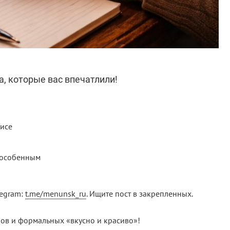
, которые вас впечатлили!
висе
т особенным
legram:
t.me/menunsk_ru
. Ищите пост в закрепленных.
ов и формальных «вкусно и красиво»!