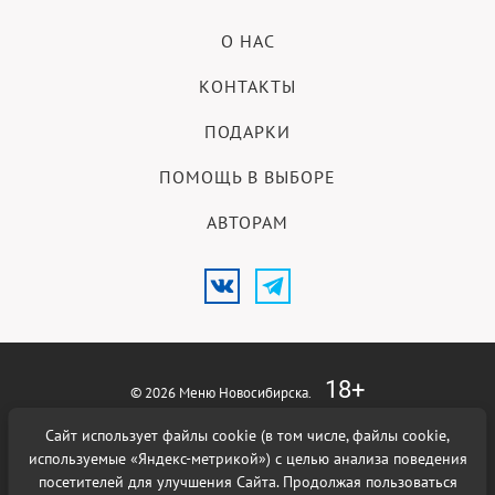
О НАС
КОНТАКТЫ
ПОДАРКИ
ПОМОЩЬ В ВЫБОРЕ
АВТОРАМ
18+
© 2026 Меню Новосибирска.
Сайт использует файлы cookie (в том числе, файлы cookie,
Использование материалов возможно при наличии активной
гиперссылки на сайт
Меню Новосибирска
.
используемые «Яндекс-метрикой») с целью анализа поведения
Политика в отношении
обработки персональных данных
.
посетителей для улучшения Сайта. Продолжая пользоваться