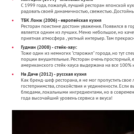
С 1999 года, пожалуй, лучший ресторан японской кух
радовать своей динамичностью, свежестью. Достойны
ТБК Лонж (2006) - европейская кухня
Ресторан поистине достоин уважения. Появился в гор
является одним из лучших. Меню небольшое, но каче
приятная атмосфера , уютный интерьер. Там прекрасн
Гудман (2008) - стейк-хау
с
Тоже один из немногих "старожил" города, но тут спе
порции внушительные. Ресторан очень просторный, е
американского стейк-хауса выдержана на все 100% и 
На Даче (2012) - русская кухня
Как бренд-шеф ресторана, я не мог пропустить свое
гостеприимства, спокойствия и уединенности. Если
блюдами, локальными ингредиентами, но в современно
года высочайший уровень сервиса и вкуса!