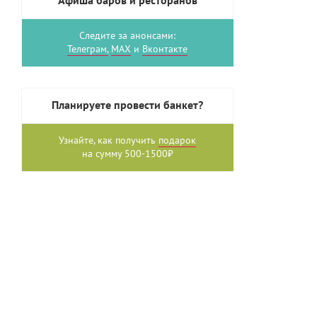
Афиша баров и ресторанов
Следите за анонсами:
Телеграм,
MAX
и
Вконтакте
Планируете провести банкет?
Узнайте, как получить
подарок
на сумму 500-1500₽