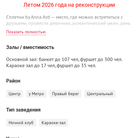
Летом 2026 года на реконструкции
Сплетни by Anna Asti — место, где можно встретиться с
друзьями, провести девичник, романтический ужин, день
рождения или банкет со скидкой.
Вечером вы можете побаловать себя вкусным ужином и
Залы / вместимость
авторскими коктейлями by Anna Asti в уютной обстановке
pre-party.
Основной зал: банкет до 107 чел, фуршет до 300 чел.
Караоке зал до 17 чел, фуршет до 35 чел.
А после полуночи не спешите уходить — заведение
превратится в зажигательный танцевальный бар.
Район
Центр
у Метро
Правый берег
Центральный
Исполните свои любимые песни в отдельном зале
караоке, где вас поддержат профессиональный бэк-
вокал и харизматичный ведущий.
Тип заведения
Приходите, чтобы насладиться неповторимой
Ночной клуб
Караоке-зал
атмосферой, вкусной едой, авторскими напитками и
зажигательными танцами. Ваши впечатления будут