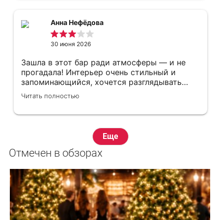
Анна Нефёдова
30 июня 2026
Зашла в этот бар ради атмосферы — и не
прогадала! Интерьер очень стильный и
запоминающийся, хочется разглядывать
детали. Еда вкусная, всё свежее и сочное.
Читать полностью
Но есть и минусы: персонал не слишком
расторопный, чувствуется нехватка
внимания к гостям. Плюс в баре много
молодёжи — бывает шумно, так что для
Еще
спокойного вечера место не идеально. В
целом, ради интерьера и еды сюда точно
Отмечен в обзорах
стоит заглянуть!