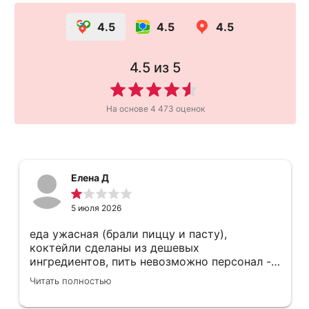
4.5
4.5
4.5
4.5
из 5
На основе
4 473
оценок
Елена Д
5 июля 2026
еда ужасная (брали пиццу и пасту),
коктейли сделаны из дешевых
ингредиентов, пить невозможно персонал -
молодые ребята, которые ходят парами,
Читать полностью
заказы путают просили оплатить переводом