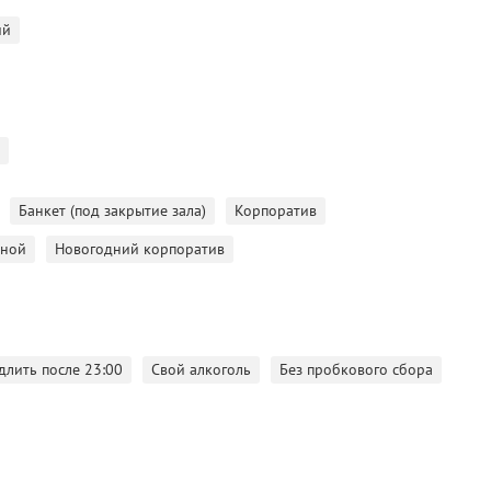
, мы заработали свою репутацию усердным трудом и
ий
 И мы с удовольствием готовы делиться с нашими гостями
в.
 составления меню до вызова такси, мы сделаем все на
Банкет (под закрытие зала)
Корпоратив
кной
Новогодний корпоратив
длить после 23:00
Свой алкоголь
Без пробкового сбора