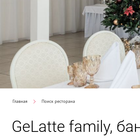
Главная
Поиск ресторана
GeLatte family, б