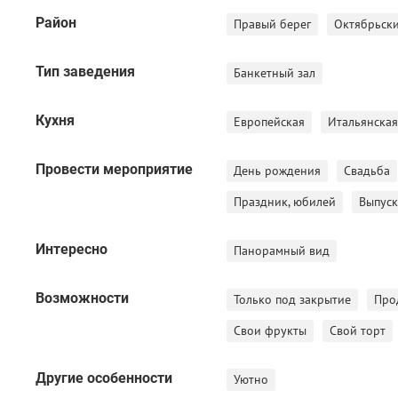
Мы знаем толк в проведении торжеств! За 6 лет работы
Район
Правый берег
Октябрьск
умением полностью сделать Ваш праздник незабываемым!
нашим опытом и взять на себя всю организацию торжест
Тип заведения
Банкетный зал
Для вас работают лучшие профессионалы нашей семьи. От
Кухня
достойном уровне!
Европейская
Итальянская
GeLatte - по домашнему вкусно и изысканно красиво.
Провести мероприятие
День рождения
Свадьба
Праздник, юбилей
Выпус
Доверьте нам Ваш праздник!
Интересно
Панорамный вид
Наши акции:
Возможности
Только под закрытие
Про
Фиксированная цена на ваше мероприятие
Свои фрукты
Свой торт
Банкет за 1690 р. с человека.
Фиксированное меню на 5 часов вашего мероприятия.
Акция действует во всей сети банкетных залов GeLatte.
Другие особенности
Уютно