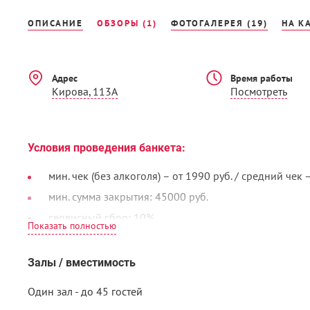
ОПИСАНИЕ
ОБЗОРЫ (1)
ФОТОГАЛЕРЕЯ (19)
НА К
Адрес
Время работы
Кирова, 113А
Посмотреть
Условия проведения банкета:
мин. чек (без алкоголя) – от 1990 руб. / средний чек 
мин. сумма закрытия: 45000 руб.
сервисный сбор: 10%
свой алкоголь: возможен (без пробкового сбора)
Залы / вместимость
GeLatte family - новое место от семьи кафе GeLatte.
Один зал - до 45 гостей