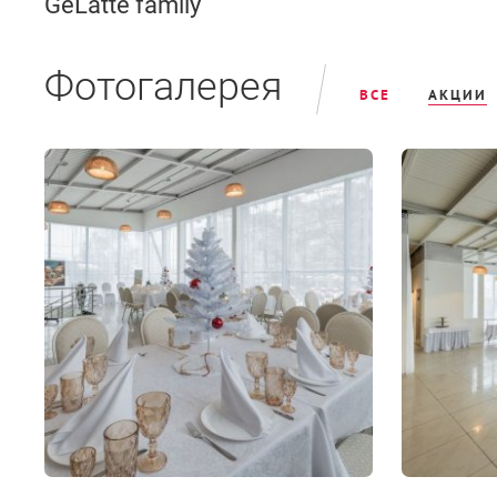
GeLatte family
Фотогалерея
ВСЕ
АКЦИИ