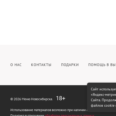
О НАС
КОНТАКТЫ
ПОДАРКИ
ПОМОЩЬ В ВЫ
Сайт используе
«Яндекс-метрик
18+
© 2026 Меню Новосибирска.
Сайта. Продолж
файлов cookie 
Использование материалов возможно при наличии активной гиперссыл
Политика в отношении
обработки персональных данных
.