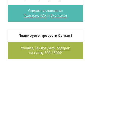
Следите за анонсами:
Телеграм,
MAX
и
Вконтакте
Планируете провести банкет?
Узнайте, как получить
подарок
на сумму 500-1500₽