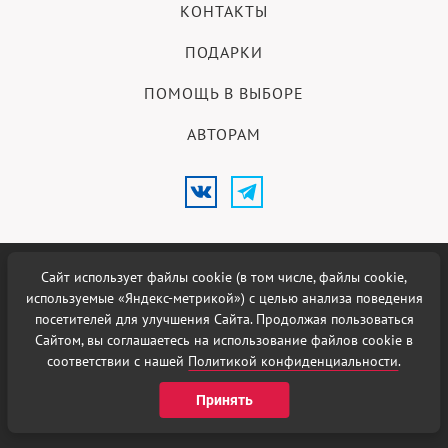
КОНТАКТЫ
ПОДАРКИ
ПОМОЩЬ В ВЫБОРЕ
АВТОРАМ
Сайт использует файлы cookie (в том числе, файлы cookie,
18+
© 2026 Меню Новосибирска.
используемые «Яндекс-метрикой») с целью анализа поведения
посетителей для улучшения Сайта. Продолжая пользоваться
Использование материалов возможно при наличии активной
Сайтом, вы соглашаетесь на использование файлов cookie в
гиперссылки на сайт
Меню Новосибирска
.
соответствии с нашей
Политикой конфиденциальности
.
Политика в отношении
обработки персональных данных
.
Принять